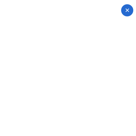
登录平台
✕
华为模型性能对比苹果，推
理速度差异显著
2026-06-22
澳门新葡京在线
华为麒麟
精选摘要
华为麒麟芯片在模型推理速度上普遍快于苹果A系